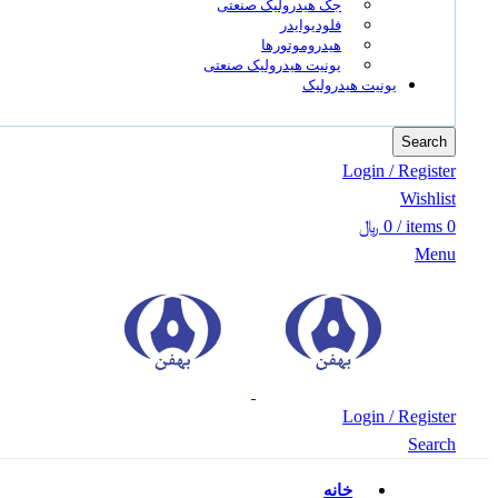
جک هیدرولیک صنعتی
فلودیوایدر
هیدروموتورها
یونیت هیدرولیک صنعتی
یونیت هیدرولیک
Search
Login / Register
Wishlist
0
items
/
0
﷼
Menu
Login / Register
Search
خانه