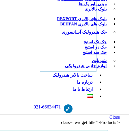
مینی پاور پک ها
بلوک بالابری
بلوک های بالابری REXPORT
بلوک های بالابری BEHFAN
جک هیدرولیک آسانسوری
جک تک استیج
جک دو استیج
جک سه استیج
شیربلین
لوازم جانبی هیدرولیکی
ساخت بالابر هیدرولیک
درباره ما
ارتباط با ما
021
-
66634471
Close
< class="widget-title">Products