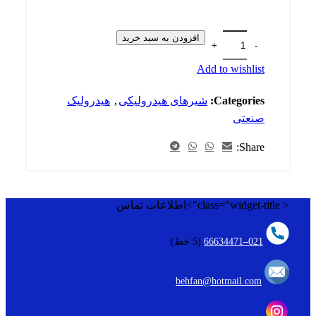
افزودن به سبد خرید
Add to wishlist
Categories:
شیرهای هیدرولیکی
,
هیدرولیک
صنعتی
Share:
< class="widget-title">اطلاعات تماس
021
–
66634471
(5 خط)
behfan@hotmail.com