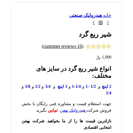
خانه
هیدرولیک صنعتی
شیر ربع گرد
customer reviews)
16
(
1,000
﷼
انواع شیر ربع گرد در سایز های
مختلف:
2 اینچ
و
1/2 -1
و
1/4-1
و
1 اینچ
و
3/4
و
1/2
و
3/8
و
1/4
جهت استعلام قیمت و مشاوره فنی رایگان با بخش
فروش شرکت
هیدرولیک بهفن
ت
ماس
بگیرید
نازلترین قیمت ها را از ما بخواهید شرکت بهفن
انتخابی اقتصادی