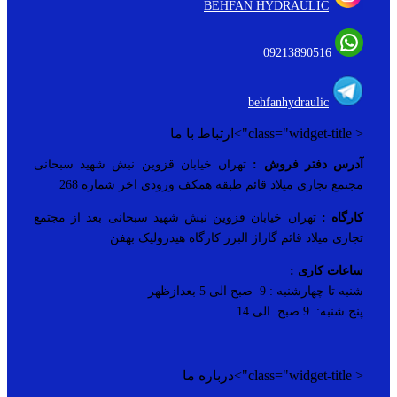
BEHFAN HYDRAULIC
09213890516
behfanhydraulic
< class="widget-title">ارتباط با ما
آدرس دفتر فروش :
تهران خیابان قزوین نبش شهید سبحانی
مجتمع تجاری میلاد قائم طبقه همکف ورودی اخر شماره 268
کارگاه :
تهران خیابان قزوین نبش شهید سبحانی بعد از مجتمع
تجاری میلاد قائم گاراژ البرز کارگاه هیدرولیک بهفن
ساعات کاری :
شنبه تا چهارشنبه : 9 صبح الی 5 بعدازظهر
پنج شنبه: 9 صبح الی 14
< class="widget-title">درباره ما