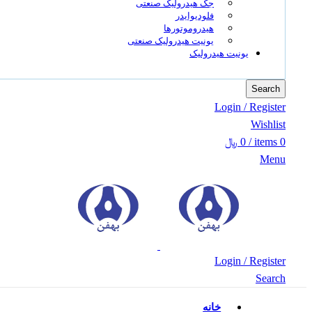
جک هیدرولیک صنعتی
فلودیوایدر
هیدروموتورها
یونیت هیدرولیک صنعتی
یونیت هیدرولیک
Search
Login / Register
Wishlist
0
items
/
0
﷼
Menu
Login / Register
Search
خانه