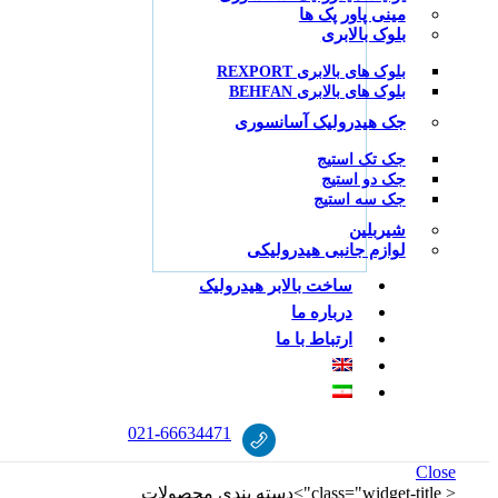
مینی پاور پک ها
بلوک بالابری
بلوک های بالابری REXPORT
بلوک های بالابری BEHFAN
جک هیدرولیک آسانسوری
جک تک استیج
جک دو استیج
جک سه استیج
شیربلین
لوازم جانبی هیدرولیکی
ساخت بالابر هیدرولیک
درباره ما
ارتباط با ما
021
-
66634471
Close
< class="widget-title">دسته‌ بندی محصولات