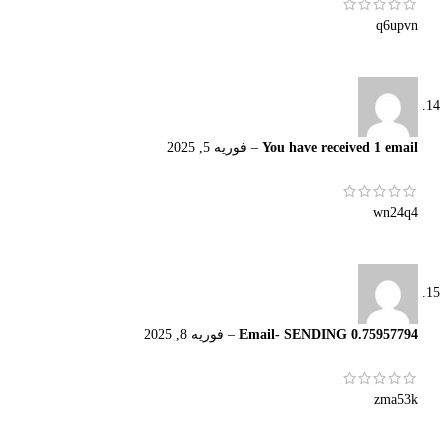
q6upvn
You have received 1 email
–
فوریه 5, 2025
wn24q4
Email- SENDING 0.75957794
–
فوریه 8, 2025
zma53k