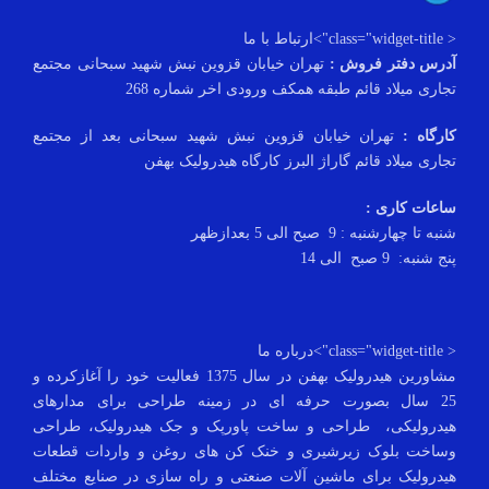
< class="widget-title">ارتباط با ما
آدرس دفتر فروش :
تهران خیابان قزوین نبش شهید سبحانی مجتمع
تجاری میلاد قائم طبقه همکف ورودی اخر شماره 268
کارگاه :
تهران خیابان قزوین نبش شهید سبحانی بعد از مجتمع
تجاری میلاد قائم گاراژ البرز کارگاه هیدرولیک بهفن
ساعات کاری :
شنبه تا چهارشنبه : 9 صبح الی 5 بعدازظهر
پنج شنبه: 9 صبح الی 14
< class="widget-title">درباره ما
مشاورین هیدرولیک بهفن در سال 1375 فعالیت خود را آغازکرده و
25 سال بصورت حرفه ای در زمینه طراحی برای مدارهای
هیدرولیکی، طراحی و ساخت پاورپک و جک هیدرولیک، طراحی
وساخت بلوک زیرشیری و خنک کن های روغن و واردات قطعات
هیدرولیک برای ماشین آلات صنعتی و راه سازی در صنایع مختلف