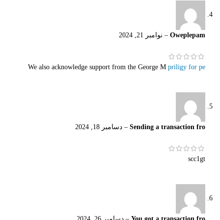
Oweplepam
–
نوامبر 21, 2024
We also acknowledge support from the George M
priligy for pe
Sending a transaction fro
–
دسامبر 18, 2024
scc1gt
You got a transaction fro
–
دسامبر 26, 2024