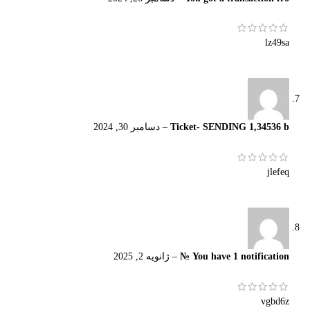
lz49sa
Ticket- SENDING 1,34536 b
–
دسامبر 30, 2024
jlefeq
You have 1 notification №
–
ژانویه 2, 2025
vgbd6z