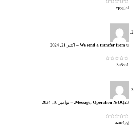
vpygpd
We send a transfer from u
–
اکتبر 21, 2024
3u5sp1
Message; Operation №OQ23.
–
نوامبر 16, 2024
azm4pg