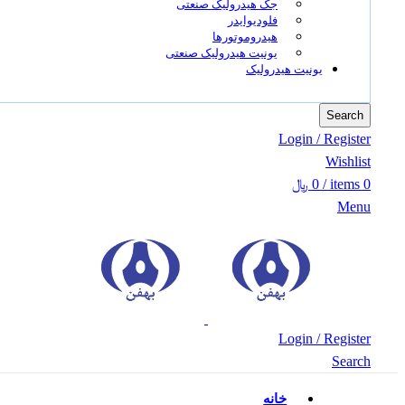
جک هیدرولیک صنعتی
فلودیوایدر
هیدروموتورها
یونیت هیدرولیک صنعتی
یونیت هیدرولیک
Search
Login / Register
Wishlist
0
items
/
0
﷼
Menu
Login / Register
Search
خانه