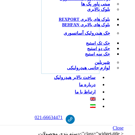
مینی پاور پک ها
بلوک بالابری
بلوک های بالابری REXPORT
بلوک های بالابری BEHFAN
جک هیدرولیک آسانسوری
جک تک استیج
جک دو استیج
جک سه استیج
شیربلین
لوازم جانبی هیدرولیکی
ساخت بالابر هیدرولیک
درباره ما
ارتباط با ما
021
-
66634471
Close
< class="widget-title">دسته‌ بندی محصولات