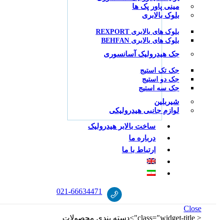
مینی پاور پک ها
بلوک بالابری
بلوک های بالابری REXPORT
بلوک های بالابری BEHFAN
جک هیدرولیک آسانسوری
جک تک استیج
جک دو استیج
جک سه استیج
شیربلین
لوازم جانبی هیدرولیکی
ساخت بالابر هیدرولیک
درباره ما
ارتباط با ما
021
-
66634471
Close
< class="widget-title">دسته‌ بندی محصولات