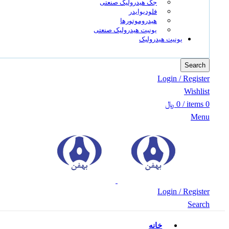
جک هیدرولیک صنعتی
فلودیوایدر
هیدروموتورها
یونیت هیدرولیک صنعتی
یونیت هیدرولیک
Search
Login / Register
Wishlist
0
items
/
0
﷼
Menu
Login / Register
Search
خانه